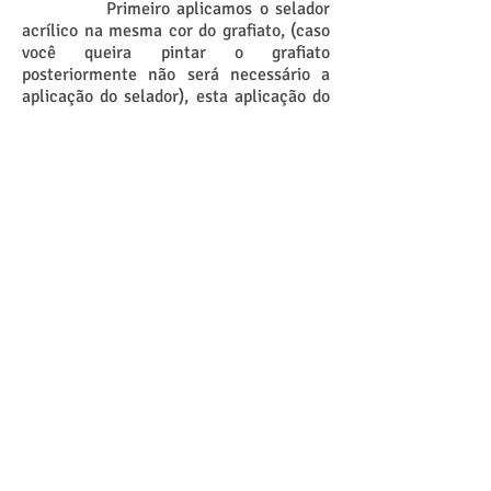
Primeiro aplicamos o selador
acrílico na mesma cor do grafiato, (caso
você queira pintar o grafiato
posteriormente não será necessário a
aplicação do selador), esta aplicação do
selador é com rolo e os recortes das
paredes com trincha da mesma forma
que aplicamos uma tinta na parede. Após
a secagem do selador, aplicamos a massa
da textura como se aplica uma massa
corrida na parede, devemos ter o cuidado
com o tamanho da área que iremos
aplicar para não ficar com a emenda em
evidencia, geralmente aplica se a massa
em um pano de 2 m de comprimento na
junção da massa devemos colocar uma
fita crepe perpendicular ao chão até o
teto, esta dica fara com que a emenda da
outra parte da parede fique bem retinha
o que dificulta a visualização da emenda,
dando a impressão que o produto foi
aplicado de uma vez apenas.